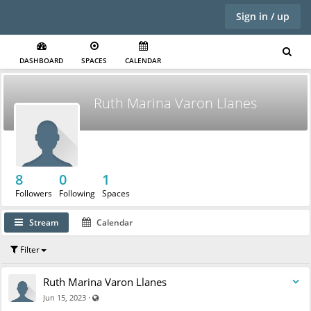
Sign in / up
DASHBOARD
SPACES
CALENDAR
Ruth Marina Varon Llanes
8
0
1
Followers
Following
Spaces
Stream
Calendar
Filter
Ruth Marina Varon Llanes
Visible also to unregistered users
·
Jun 15, 2023